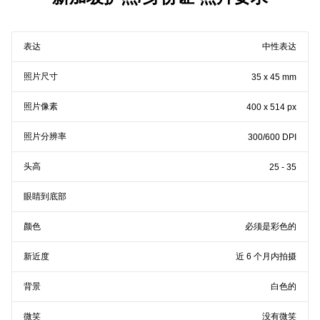
表达
中性表达
照片尺寸
35 x 45 mm
照片像素
400 x 514 px
照片分辨率
300/600 DPI
头高
25 - 35
眼睛到底部
颜色
必须是彩色的
新近度
近 6 个月内拍摄
背景
白色的
微笑
没有微笑