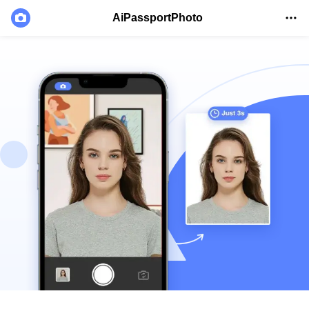
AiPassportPhoto